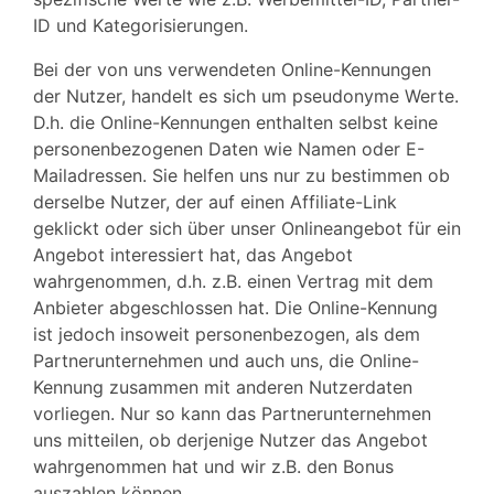
ID und Kategorisierungen.
Bei der von uns verwendeten Online-Kennungen
der Nutzer, handelt es sich um pseudonyme Werte.
D.h. die Online-Kennungen enthalten selbst keine
personenbezogenen Daten wie Namen oder E-
Mailadressen. Sie helfen uns nur zu bestimmen ob
derselbe Nutzer, der auf einen Affiliate-Link
geklickt oder sich über unser Onlineangebot für ein
Angebot interessiert hat, das Angebot
wahrgenommen, d.h. z.B. einen Vertrag mit dem
Anbieter abgeschlossen hat. Die Online-Kennung
ist jedoch insoweit personenbezogen, als dem
Partnerunternehmen und auch uns, die Online-
Inhalt:
© Webdesign-Unterberger.de
evolve
theme by Theme4Press •
Kennung zusammen mit anderen Nutzerdaten
Powered by
WordPress
vorliegen. Nur so kann das Partnerunternehmen
uns mitteilen, ob derjenige Nutzer das Angebot
wahrgenommen hat und wir z.B. den Bonus
auszahlen können.