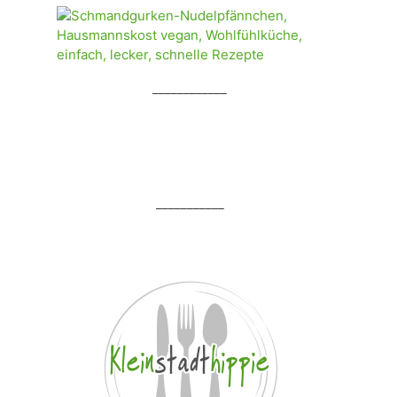
____________
___________