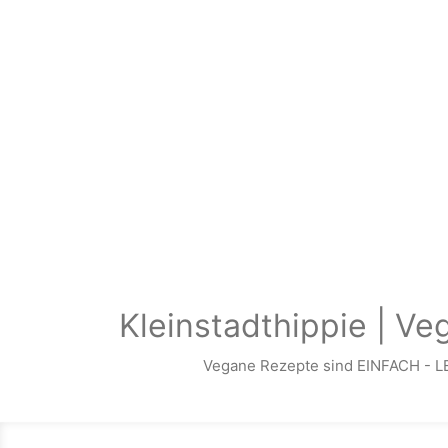
Zum Hauptinhalt springen
Kleinstadthippie | Ve
Vegane Rezepte sind EINFACH - L