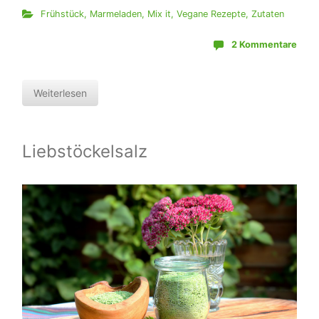
Frühstück
,
Marmeladen
,
Mix it
,
Vegane Rezepte
,
Zutaten
2 Kommentare
Weiterlesen
Liebstöckelsalz