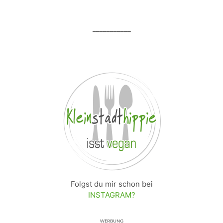
___________
Folgst du mir schon bei
INSTAGRAM?
ᵂᴱᴿᴮᵁᴺᴳ