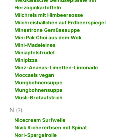
Mexikanische Gemüsepfanne mit
Herzoginkartoffeln
Milchreis mit Himbeersosse
Milchreisbällchen auf Erdbeerspiegel
Minestrone Gemüsesuppe
Mini Pak Choi aus dem Wok
Mini-Madeleines
Miniapfelstrudel
Minipizza
Minz-Ananas-Limetten-Limonade
Moccaeis vegan
Mungbohnensuppe
Mungbohnensuppe
Müsli-Brotaufstrich
N
(7)
Nicecream Surfwelle
Nivik Kichererbsen mit Spinat
Nori-Spargelrolle