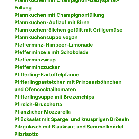
Pfannkuchen mit Champignon-Babyspinat-
Füllung
Pfannkuchen mit Champignonfüllung
Pfannkuchen-Auflauf mit Birne
Pfannkuchenröllchen gefüllt mit Grillgemüse
Pfannkuchensuppe vegan
Pfefferminz-Himbeer-Limonade
Pfefferminzeis mit Schokolade
Pfefferminzsirup
Pfefferminzzucker
Pfifferling-Kartoffelpfanne
Pfifferlingpastetchen mit Prinzessböhnchen
und Ofencocktailtomaten
Pfifferlingsuppe mit Brezenchips
Pfirsich-Bruschetta
Pflanzlicher Mozzarella
Pflücksalat mit Spargel und knusprigen Bröseln
Pilzgulasch mit Blaukraut und Semmelknödel
Pilzrisotto