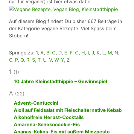
nur für Veganer) ist hier etwas dabei.
Auf diesem Blog findest Du bisher 667 Beiträge in
der Kategorie Vegane Rezepte. Viel Spass beim
Stöbern!
Springe zu:
1
,
A
,
B
,
C
,
D
,
E
,
F
,
G
,
H
,
I
,
J
,
K
,
L
,
M
,
N
,
O
,
P
,
Q
,
R
,
S
,
T
,
U
,
V
,
W
,
Y
,
Z
1
(1)
10 Jahre Kleinstadthippie – Gewinnspiel
A
(22)
Advent-Cantuccini
Aioli auf Feldsalat mit Fleischalternative Kebab
Alkoholfreie Herbst-Cocktails
Amarena-Schokocookie-Eis
Ananas-Kokos-Eis mit süßem Minzpesto