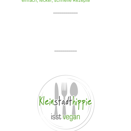
____________
___________