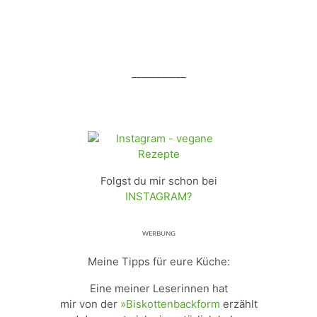
___________
Folgst du mir schon bei
INSTAGRAM?
ᵂᴱᴿᴮᵁᴺᴳ
Meine Tipps für eure Küche:
Eine meiner Leserinnen hat
mir von der
»Biskottenbackform
erzählt