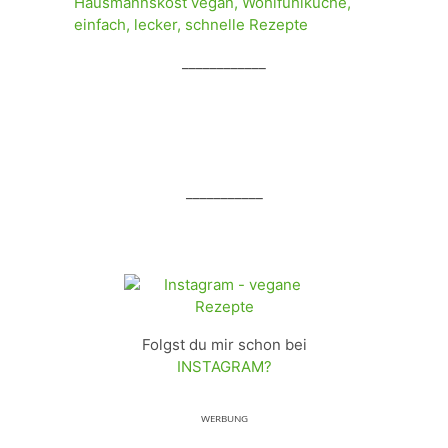
____________
___________
Folgst du mir schon bei
INSTAGRAM?
ᵂᴱᴿᴮᵁᴺᴳ