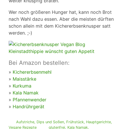
weiter knusprig braten.
Wer noch größeren Hunger hat, kann noch Brot
nach Wahl dazu essen. Aber die meisten dürften
schon allein mit dem Kichererbsenknusper satt
werden. ;-)
Bei Amazon bestellen:
»
Kichererbsenmehl
»
Maisstärke
»
Kurkuma
»
Kala Namak
»
Pfannenwender
»
Handrührgerät
Aufstriche, Dips und Soßen
,
Frühstück
,
Hauptgerichte
,
Vegane Rezepte
glutenfrei
,
Kala Namak
,