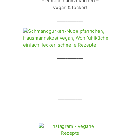
– einfach nachzukochen –
vegan & lecker!
____________
____________
___________