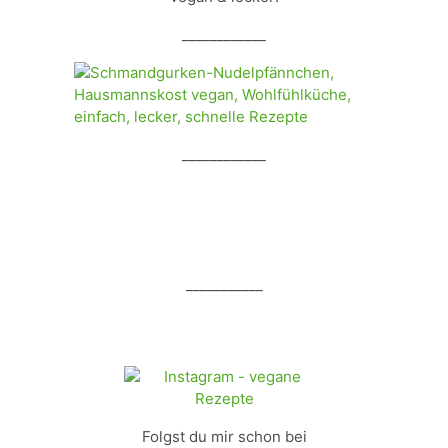
____________
____________
___________
Folgst du mir schon bei