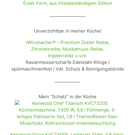
Éclair Form, aus hitzebeständigem Silikon
_________________
Unverzichtbar in meiner Küche!
»Winzbacher® – Premium Zester Reibe,
Zitronenreibe, Muskatnuss-Reibe,
Ingwerreibe u.v.m.
Rasiermesserscharfe Edelstahl Klinge /
spülmaschinenfest / inkl. Schụtz & Reinigungsbürste
____________
Mein “Schatz” in der Küche
Kenwood-Store KVC7300S, Legierter Stahl, 4.6 liters,