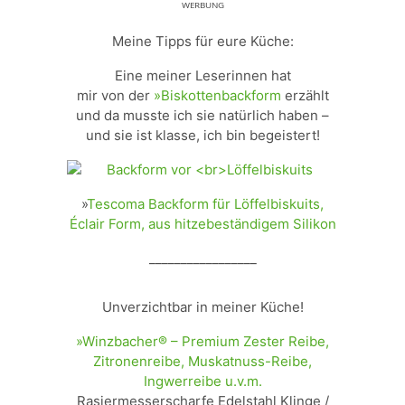
ᵂᴱᴿᴮᵁᴺᴳ
Meine Tipps für eure Küche:
Eine meiner Leserinnen hat
mir von der
»Biskottenbackform
erzählt
und da musste ich sie natürlich haben –
und sie ist klasse, ich bin begeistert!
»
Tescoma Backform für Löffelbiskuits,
Éclair Form, aus hitzebeständigem Silikon
_________________
Unverzichtbar in meiner Küche!
»Winzbacher® – Premium Zester Reibe,
Zitronenreibe, Muskatnuss-Reibe,
Ingwerreibe u.v.m.
Rasiermesserscharfe Edelstahl Klinge /