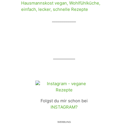
____________
___________
Folgst du mir schon bei
INSTAGRAM?
ᵂᴱᴿᴮᵁᴺᴳ