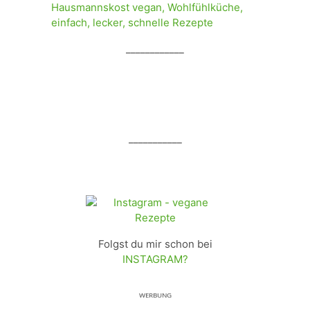
____________
___________
Folgst du mir schon bei
INSTAGRAM?
ᵂᴱᴿᴮᵁᴺᴳ