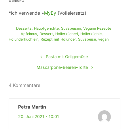
ᵂᴱᴿᴮᵁᴺᴳ
*Ich verwende »
MyEy
(Volleiersatz)
Desserts
,
Hauptgerichte
,
Süßspeisen
,
Vegane Rezepte
Apfelmus
,
Dessert
,
Hollerkücherl
,
Hollerküchle
,
Holunderküchlein
,
Rezept mit Holunder
,
Süßspeise
,
vegan
Pasta mit Grillgemüse
Mascarpone-Beeren-Torte
4 Kommentare
Petra Martin
20. Juni 2021 - 10:01