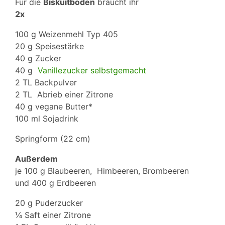
Für die
Biskuitböden
braucht ihr
2x
100 g Weizenmehl Typ 405
20 g Speisestärke
40 g Zucker
40 g
Vanillezucker selbstgemacht
2 TL Backpulver
2 TL Abrieb einer Zitrone
40 g vegane Butter*
100 ml Sojadrink
Springform (22 cm)
Außerdem
je 100 g Blaubeeren, Himbeeren, Brombeeren
und 400 g Erdbeeren
20 g Puderzucker
¼ Saft einer Zitrone