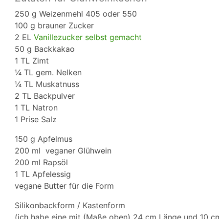
250 g Weizenmehl 405 oder 550
100 g brauner Zucker
2 EL
Vanillezucker selbst gemacht
50 g Backkakao
1 TL Zimt
¼ TL gem. Nelken
¼ TL Muskatnuss
2 TL Backpulver
1 TL Natron
1 Prise Salz
150 g Apfelmus
200 ml veganer Glühwein
200 ml Rapsöl
1 TL Apfelessig
vegane Butter für die Form
Silikonbackform / Kastenform
(ich habe eine mit (Maße oben) 24 cm Länge und 10 c