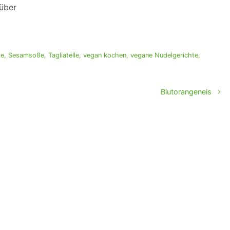
rüber
ze
,
Sesamsoße
,
Tagliatelle
,
vegan kochen
,
vegane Nudelgerichte
,
Blutorangeneis