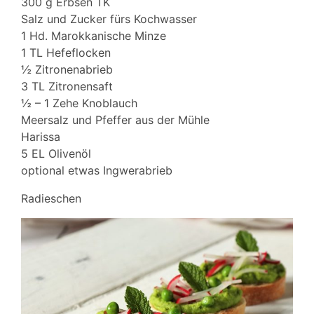
300 g Erbsen TK
Salz und Zucker fürs Kochwasser
1 Hd. Marokkanische Minze
1 TL Hefeflocken
½ Zitronenabrieb
3 TL Zitronensaft
½ – 1 Zehe Knoblauch
Meersalz und Pfeffer aus der Mühle
Harissa
5 EL Olivenöl
optional etwas Ingwerabrieb
Radieschen