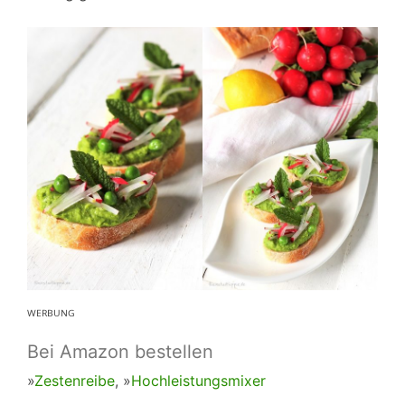
ᵂᴱᴿᴮᵁᴺᴳ
Bei Amazon bestellen
»
Zestenreibe
, »
Hochleistungsmixer