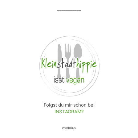
___________
Folgst du mir schon bei
INSTAGRAM?
ᵂᴱᴿᴮᵁᴺᴳ