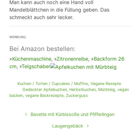
Man kann auch noch eine Hand voll
Mandelblättchen in die Füllung geben. Das
schmeckt auch sehr lecker.
ᵂᴱᴿᴮᵁᴺᴳ
Bei Amazon bestellen:
»
Küchenmaschine
, »
Zitronenreibe
, »
Backform 26
cm
, »
Teigschaber
Kuchen / Torten / Cupcakes / Muffins
,
Vegane Rezepte
Gedeckter Apfelkuchen
,
Herbstkuchen
,
Mürbteig
,
vegan
backen
,
vegane Backrezepte
,
Zuckerguss
Bavette mit Kürbissoße und Pfifferlingen
Laugengebäck