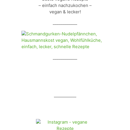
– einfach nachzukochen –
vegan & lecker!
____________
____________
___________