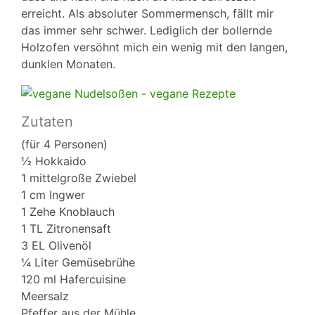
erreicht. Als absoluter Sommermensch, fällt mir
das immer sehr schwer. Lediglich der bollernde
Holzofen versöhnt mich ein wenig mit den langen,
dunklen Monaten.
Zutaten
(für 4 Personen)
½ Hokkaido
1 mittelgroße Zwiebel
1 cm Ingwer
1 Zehe Knoblauch
1 TL Zitronensaft
3 EL Olivenöl
¼ Liter Gemüsebrühe
120 ml Hafercuisine
Meersalz
Pfeffer aus der Mühle