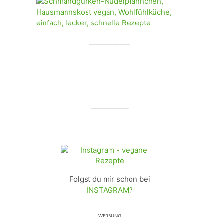
____________
___________
Folgst du mir schon bei
INSTAGRAM?
ᵂᴱᴿᴮᵁᴺᴳ