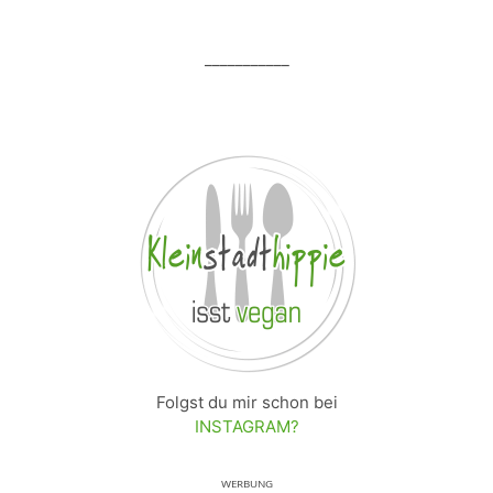
___________
Folgst du mir schon bei
INSTAGRAM?
ᵂᴱᴿᴮᵁᴺᴳ