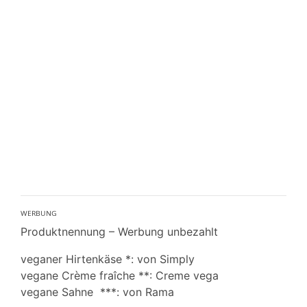
ᵂᴱᴿᴮᵁᴺᴳ
Produktnennung – Werbung unbezahlt
veganer Hirtenkäse *: von Simply
vegane Crème fraîche **: Creme vega
vegane Sahne ***: von Rama