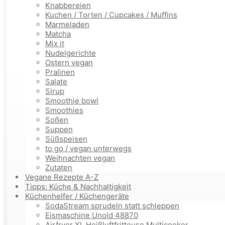
Knabbereien
Kuchen / Torten / Cupcakes / Muffins
Marmeladen
Matcha
Mix it
Nudelgerichte
Ostern vegan
Pralinen
Salate
Sirup
Smoothie bowl
Smoothies
Soßen
Suppen
Süßspeisen
to go / vegan unterwegs
Weihnachten vegan
Zutaten
Vegane Rezepte A-Z
Tipps: Küche & Nachhaltigkeit
Küchenhelfer / Küchengeräte
SodaStream sprudeln statt schleppen
Eismaschine Unold 48870
Airfryer XL Heißluftfritteuse Multicooker