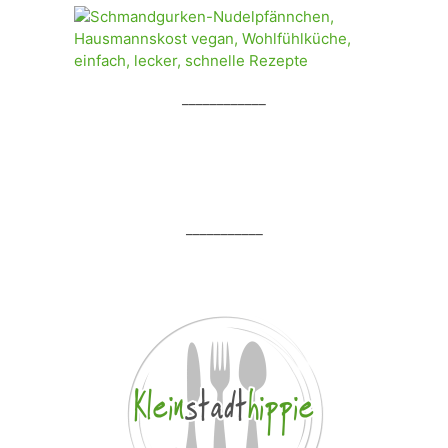
____________
___________