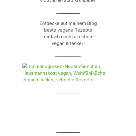
motivieren statt kritisieren
___________
Entdecke auf meinem Blog
– beste vegane Rezepte –
– einfach nachzukochen –
vegan & lecker!
____________
____________
___________