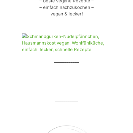
– beste vegane Rezepte –
– einfach nachzukochen –
vegan & lecker!
____________
____________
___________