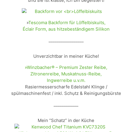
und sie ist klasse, ich bin begeistert!
»
Tescoma Backform für Löffelbiskuits,
Éclair Form, aus hitzebeständigem Silikon
_________________
Unverzichtbar in meiner Küche!
»Winzbacher® – Premium Zester Reibe,
Zitronenreibe, Muskatnuss-Reibe,
Ingwerreibe u.v.m.
Rasiermesserscharfe Edelstahl Klinge /
spülmaschinenfest / inkl. Schụtz & Reinigungsbürste
____________
Mein “Schatz” in der Küche