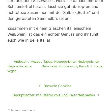
sprudelndem Salzwasser. Hebt sie danach mit dem
Schaumlöffel heraus, lasst sie gut abtropfen und
richtet sie zusammen mit der Salbei-„Butter“ und
den gerösteten Semmelbrösel an.
Zusammen mit einem Gläschen italienischem
Weißwein, ist das ein echter Genuss und ihr fühlt
euch wie in Bella Italia!
Antipasti / Mezze / Tapas
,
Hauptgerichte
,
Nudelgerichte
,
Vegane Rezepte
Bella Italia
,
Kürbisravioli
,
Ravioli di Zucca
,
vegan
Brownie Cookies
Hackpflanzerl mit Ofenkürbis und Kartoffelspalten
2 Kommentare