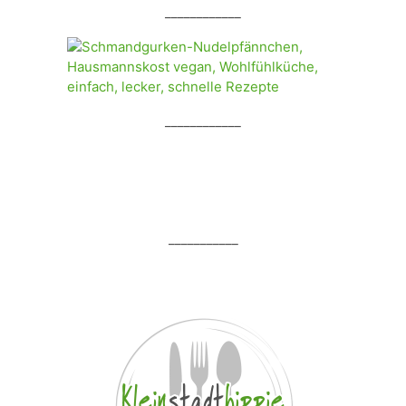
____________
____________
___________