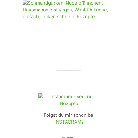
____________
___________
Folgst du mir schon bei
INSTAGRAM?