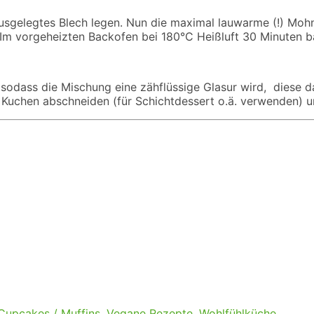
ausgelegtes Blech legen. Nun die maximal lauwarme (!) Moh
n. Im vorgeheizten Backofen bei 180°C Heißluft 30 Minuten 
sodass die Mischung eine zähflüssige Glasur wird, diese d
 Kuchen abschneiden (für Schichtdessert o.ä. verwenden) un
 Cupcakes / Muffins
,
Vegane Rezepte
,
Wohlfühlküche