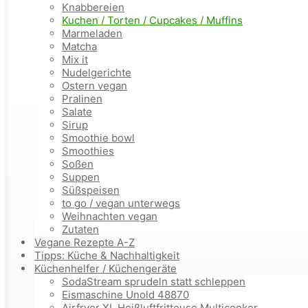
Knabbereien
Kuchen / Torten / Cupcakes / Muffins
Marmeladen
Matcha
Mix it
Nudelgerichte
Ostern vegan
Pralinen
Salate
Sirup
Smoothie bowl
Smoothies
Soßen
Suppen
Süßspeisen
to go / vegan unterwegs
Weihnachten vegan
Zutaten
Vegane Rezepte A-Z
Tipps: Küche & Nachhaltigkeit
Küchenhelfer / Küchengeräte
SodaStream sprudeln statt schleppen
Eismaschine Unold 48870
Airfryer XL Heißluftfritteuse Multicooker