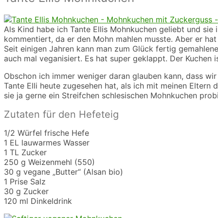
Als Kind habe ich Tante Ellis Mohnkuchen geliebt und si
kommentiert, da er den Mohn mahlen musste.
Aber er ha
Seit einigen Jahren kann man zum Glück fertig gemahlenen 
auch mal veganisiert. Es hat super geklappt. Der Kuchen i
Obschon ich immer weniger daran glauben kann, dass wir i
Tante Elli heute zugesehen hat, als ich mit meinen Elter
sie ja gerne ein Streifchen schlesischen Mohnkuchen probi
Zutaten für den Hefeteig
1/2 Würfel frische Hefe
1 EL lauwarmes Wasser
1 TL Zucker
250 g Weizenmehl (550)
30 g vegane „Butter“ (Alsan bio)
1 Prise Salz
30 g Zucker
120 ml Dinkeldrink