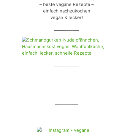
– beste vegane Rezepte –
– einfach nachzukochen –
vegan & lecker!
____________
____________
___________