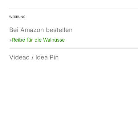
ᵂᴱᴿᴮᵁᴺᴳ
Bei Amazon bestellen
»
Reibe für die Walnüsse
Videao / Idea Pin