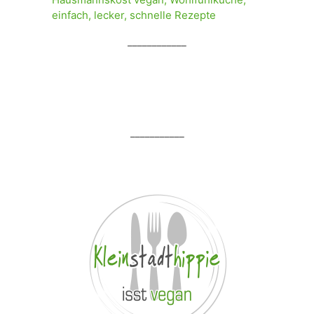
____________
___________