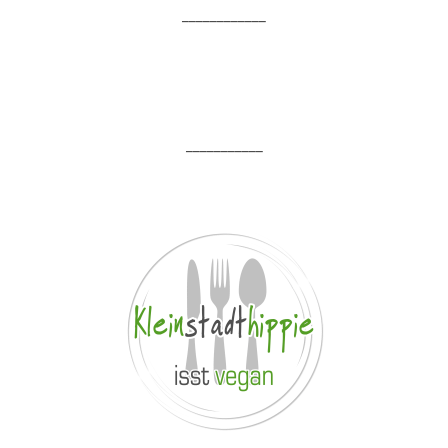
____________
___________