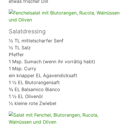
etwas frischer Dill
Salatdressing
½ TL mittelscharfer Senf
½ TL Salz
Pfeffer
1 Msp. Sumach (wenn ihr vorrätig habt)
1 Msp. Curry
ein knapper EL Agavendicksaft
1 ½ EL Blutorangensaft
¾ EL Balsamico Bianco
1 ½ EL Olivenöl
½ kleine rote Zwiebel