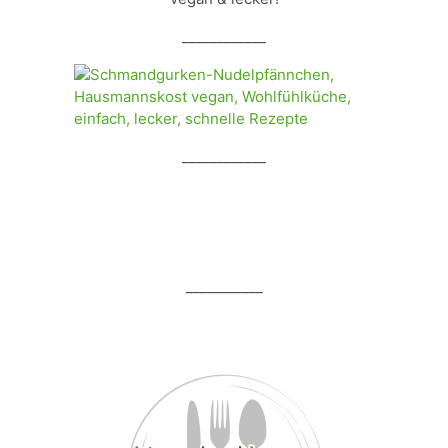
____________
____________
___________