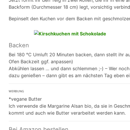
Jetzt formt ihr den Teig in zwei Rollen, die ihr in ein
Backform (Durchmesser 18 cm) legt, vorsichtig verbi
Bepinselt den Kuchen vor dem Backen mit geschmolzene
Backen
Bei 180 °C Umluft 20 Minuten backen, dann stellt ihr 
Ofen Backzeit ggf. anpassen)
Abkühlen lassen … und dann schlemmen ;-) – Wer noch 
dazu genießen – dann gibt es am nächsten Tag eben ein
ᵂᴱᴿᴮᵁᴺᴳ
*vegane Butter
Ich verwende die Margarine Alsan bio, da sie in Gesch
kommt und auch wie Butter verarbeitet werden kann.
Bei Amazon bestellen