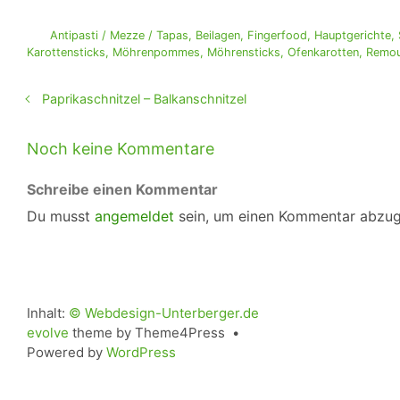
Antipasti / Mezze / Tapas
,
Beilagen
,
Fingerfood
,
Hauptgerichte
,
Karottensticks
,
Möhrenpommes
,
Möhrensticks
,
Ofenkarotten
,
Remou
Paprikaschnitzel – Balkanschnitzel
Noch keine Kommentare
Schreibe einen Kommentar
Du musst
angemeldet
sein, um einen Kommentar abzu
Inhalt:
© Webdesign-Unterberger.de
evolve
theme by Theme4Press •
Powered by
WordPress