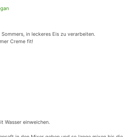
s Sommers, in leckeres Eis zu verarbeiten.
mer Creme fit!
mit Wasser einweichen.
nensaft in den Mixer geben und so lange mixen bis die