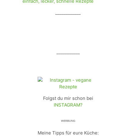
____________
___________
Folgst du mir schon bei
INSTAGRAM?
ᵂᴱᴿᴮᵁᴺᴳ
Meine Tipps für eure Küche: