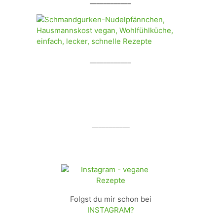
____________
____________
___________
Folgst du mir schon bei
INSTAGRAM?