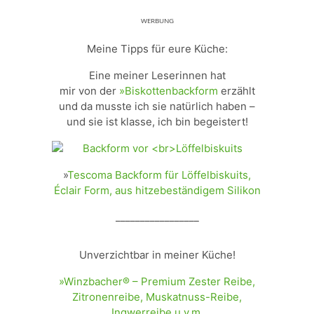
ᵂᴱᴿᴮᵁᴺᴳ
Meine Tipps für eure Küche:
Eine meiner Leserinnen hat
mir von der
»Biskottenbackform
erzählt
und da musste ich sie natürlich haben –
und sie ist klasse, ich bin begeistert!
»
Tescoma Backform für Löffelbiskuits,
Éclair Form, aus hitzebeständigem Silikon
_________________
Unverzichtbar in meiner Küche!
»Winzbacher® – Premium Zester Reibe,
Zitronenreibe, Muskatnuss-Reibe,
Ingwerreibe u.v.m.