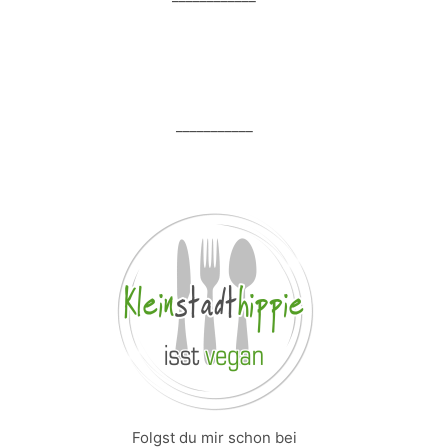
___________
Folgst du mir schon bei