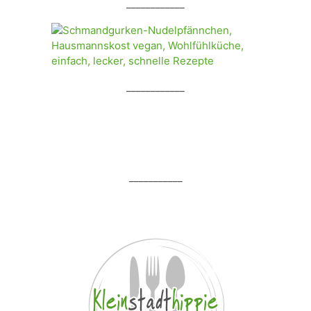
____________
____________
___________