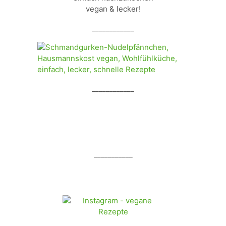
vegan & lecker!
____________
____________
___________