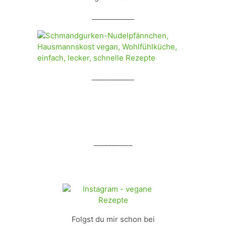
____________
____________
___________
Folgst du mir schon bei