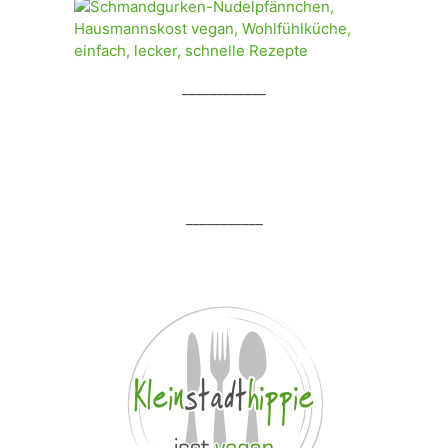
____________
___________