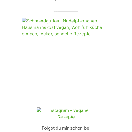
____________
____________
___________
Folgst du mir schon bei