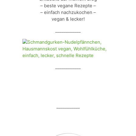
– beste vegane Rezepte –
– einfach nachzukochen –
vegan & lecker!
____________
____________
___________