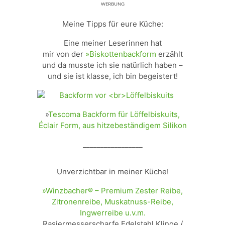
ᵂᴱᴿᴮᵁᴺᴳ
Meine Tipps für eure Küche:
Eine meiner Leserinnen hat
mir von der
»Biskottenbackform
erzählt
und da musste ich sie natürlich haben –
und sie ist klasse, ich bin begeistert!
»
Tescoma Backform für Löffelbiskuits,
Éclair Form, aus hitzebeständigem Silikon
_________________
Unverzichtbar in meiner Küche!
»Winzbacher® – Premium Zester Reibe,
Zitronenreibe, Muskatnuss-Reibe,
Ingwerreibe u.v.m.
Rasiermesserscharfe Edelstahl Klinge /