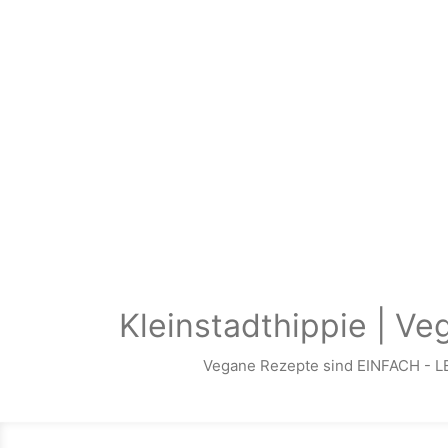
Zum Hauptinhalt springen
Kleinstadthippie | Ve
Vegane Rezepte sind EINFACH - L