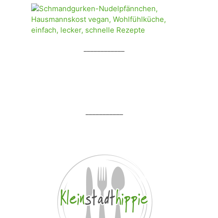
____________
___________