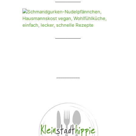
____________
____________
___________