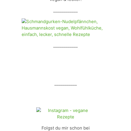
____________
____________
___________
Folgst du mir schon bei